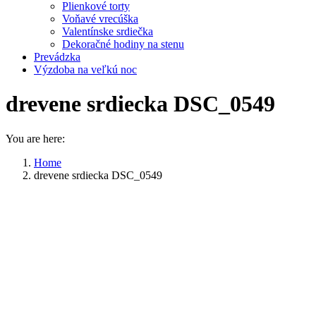
Plienkové torty
Voňavé vrecúška
Valentínske srdiečka
Dekoračné hodiny na stenu
Prevádzka
Výzdoba na veľkú noc
drevene srdiecka DSC_0549
You are here:
Home
drevene srdiecka DSC_0549