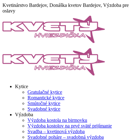
Skip
Kvetinárstvo Bardejov, Donáška kvetov Bardejov, Výzdoba pre
to
oslavy
content
Kytice
Gratulačné kytice
Romantické kytice
Smútočné kytice
Svadobné kytice
Výzdoba
Výzdoba kostola na birmovku
Výzdoba kostolov na prvé sväté prijímanie
Svadba – kvetinová výzdoba
Svadobné poháre – svadobná výzdoba