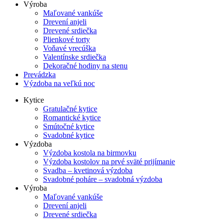
Výroba
Maľované vankúše
Drevení anjeli
Drevené srdiečka
Plienkové torty
Voňavé vrecúška
Valentínske srdiečka
Dekoračné hodiny na stenu
Prevádzka
Výzdoba na veľkú noc
Kytice
Gratulačné kytice
Romantické kytice
Smútočné kytice
Svadobné kytice
Výzdoba
Výzdoba kostola na birmovku
Výzdoba kostolov na prvé sväté prijímanie
Svadba – kvetinová výzdoba
Svadobné poháre – svadobná výzdoba
Výroba
Maľované vankúše
Drevení anjeli
Drevené srdiečka