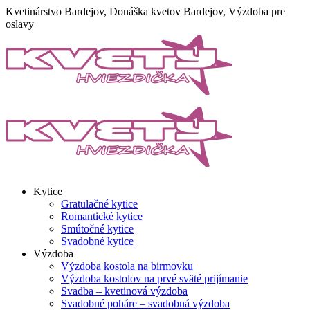
Skip
Kvetinárstvo Bardejov, Donáška kvetov Bardejov, Výzdoba pre
to
oslavy
content
Kytice
Gratulačné kytice
Romantické kytice
Smútočné kytice
Svadobné kytice
Výzdoba
Výzdoba kostola na birmovku
Výzdoba kostolov na prvé sväté prijímanie
Svadba – kvetinová výzdoba
Svadobné poháre – svadobná výzdoba