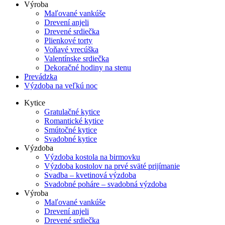
Výroba
Maľované vankúše
Drevení anjeli
Drevené srdiečka
Plienkové torty
Voňavé vrecúška
Valentínske srdiečka
Dekoračné hodiny na stenu
Prevádzka
Výzdoba na veľkú noc
Kytice
Gratulačné kytice
Romantické kytice
Smútočné kytice
Svadobné kytice
Výzdoba
Výzdoba kostola na birmovku
Výzdoba kostolov na prvé sväté prijímanie
Svadba – kvetinová výzdoba
Svadobné poháre – svadobná výzdoba
Výroba
Maľované vankúše
Drevení anjeli
Drevené srdiečka