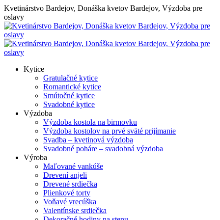
Skip
Kvetinárstvo Bardejov, Donáška kvetov Bardejov, Výzdoba pre
to
oslavy
content
Kytice
Gratulačné kytice
Romantické kytice
Smútočné kytice
Svadobné kytice
Výzdoba
Výzdoba kostola na birmovku
Výzdoba kostolov na prvé sväté prijímanie
Svadba – kvetinová výzdoba
Svadobné poháre – svadobná výzdoba
Výroba
Maľované vankúše
Drevení anjeli
Drevené srdiečka
Plienkové torty
Voňavé vrecúška
Valentínske srdiečka
Dekoračné hodiny na stenu