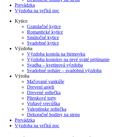
Prevádzka
Výzdoba na veľkú noc
Kytice
Gratulačné kytice
Romantické kytice
Smútočné kytice
Svadobné kytice
Výzdoba
Výzdoba kostola na birmovku
Výzdoba kostolov na prvé sväté prijímanie
Svadba – kvetinová výzdoba
Svadobné poháre – svadobná výzdoba
Výroba
Maľované vankúše
Drevení anjeli
Drevené srdiečka
Plienkové torty
Voňavé vrecúška
Valentínske srdiečka
Dekoračné hodiny na stenu
Prevádzka
Výzdoba na veľkú noc