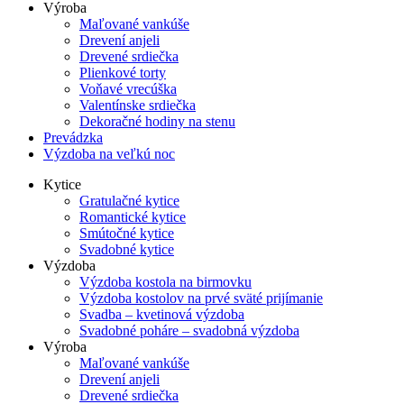
Výroba
Maľované vankúše
Drevení anjeli
Drevené srdiečka
Plienkové torty
Voňavé vrecúška
Valentínske srdiečka
Dekoračné hodiny na stenu
Prevádzka
Výzdoba na veľkú noc
Kytice
Gratulačné kytice
Romantické kytice
Smútočné kytice
Svadobné kytice
Výzdoba
Výzdoba kostola na birmovku
Výzdoba kostolov na prvé sväté prijímanie
Svadba – kvetinová výzdoba
Svadobné poháre – svadobná výzdoba
Výroba
Maľované vankúše
Drevení anjeli
Drevené srdiečka