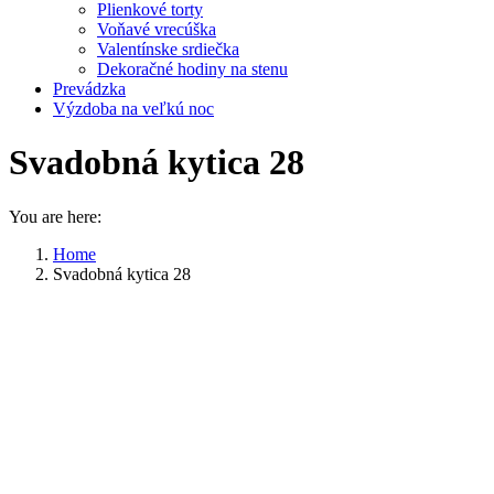
Plienkové torty
Voňavé vrecúška
Valentínske srdiečka
Dekoračné hodiny na stenu
Prevádzka
Výzdoba na veľkú noc
Svadobná kytica 28
You are here:
Home
Svadobná kytica 28