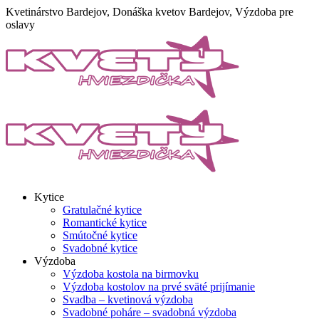
Skip
Kvetinárstvo Bardejov, Donáška kvetov Bardejov, Výzdoba pre
to
oslavy
content
Kytice
Gratulačné kytice
Romantické kytice
Smútočné kytice
Svadobné kytice
Výzdoba
Výzdoba kostola na birmovku
Výzdoba kostolov na prvé sväté prijímanie
Svadba – kvetinová výzdoba
Svadobné poháre – svadobná výzdoba