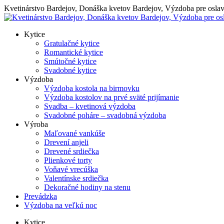
Skip
Kvetinárstvo Bardejov, Donáška kvetov Bardejov, Výzdoba pre osla
to
content
Kytice
Gratulačné kytice
Romantické kytice
Smútočné kytice
Svadobné kytice
Výzdoba
Výzdoba kostola na birmovku
Výzdoba kostolov na prvé sväté prijímanie
Svadba – kvetinová výzdoba
Svadobné poháre – svadobná výzdoba
Výroba
Maľované vankúše
Drevení anjeli
Drevené srdiečka
Plienkové torty
Voňavé vrecúška
Valentínske srdiečka
Dekoračné hodiny na stenu
Prevádzka
Výzdoba na veľkú noc
Kytice