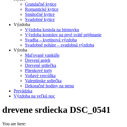
Gratulačné kytice
Romantické kytice
Smútočné kytice
Svadobné kytice
Výzdoba
Výzdoba kostola na birmovku
Výzdoba kostolov na prvé sväté prijímanie
Svadba – kvetinová výzdoba
Svadobné poháre – svadobná výzdoba
Výroba
Maľované vankúše
Drevení anjeli
Drevené srdiečka
Plienkové torty
Voňavé vrecúška
Valentínske srdiečka
Dekoračné hodiny na stenu
Prevádzka
Výzdoba na veľkú noc
drevene srdiecka DSC_0541
You are here: