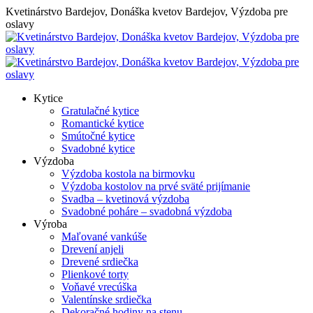
Skip
Kvetinárstvo Bardejov, Donáška kvetov Bardejov, Výzdoba pre
to
oslavy
content
Kytice
Gratulačné kytice
Romantické kytice
Smútočné kytice
Svadobné kytice
Výzdoba
Výzdoba kostola na birmovku
Výzdoba kostolov na prvé sväté prijímanie
Svadba – kvetinová výzdoba
Svadobné poháre – svadobná výzdoba
Výroba
Maľované vankúše
Drevení anjeli
Drevené srdiečka
Plienkové torty
Voňavé vrecúška
Valentínske srdiečka
Dekoračné hodiny na stenu