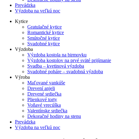
Prevádzka
Výzdoba na veľkú noc
Kytice
Gratulačné kytice
Romantické kytice
Smútočné kytice
Svadobné kytice
Výzdoba
Výzdoba kostola na birmovku
Výzdoba kostolov na prvé sväté prijímanie
Svadba – kvetinová výzdoba
Svadobné poháre – svadobná výzdoba
Výroba
Maľované vankúše
Drevení anjeli
Drevené srdiečka
Plienkové torty
Voňavé vrecúška
Valentínske srdiečka
Dekoračné hodiny na stenu
Prevádzka
Výzdoba na veľkú noc