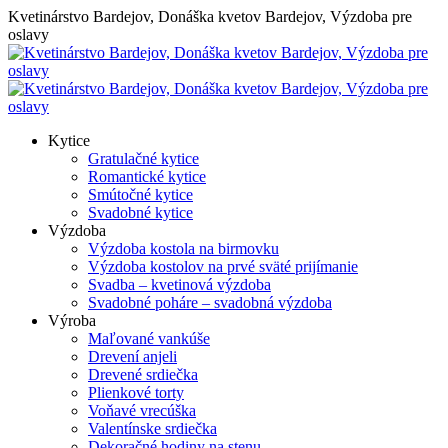
Skip
Kvetinárstvo Bardejov, Donáška kvetov Bardejov, Výzdoba pre
to
oslavy
content
Kytice
Gratulačné kytice
Romantické kytice
Smútočné kytice
Svadobné kytice
Výzdoba
Výzdoba kostola na birmovku
Výzdoba kostolov na prvé sväté prijímanie
Svadba – kvetinová výzdoba
Svadobné poháre – svadobná výzdoba
Výroba
Maľované vankúše
Drevení anjeli
Drevené srdiečka
Plienkové torty
Voňavé vrecúška
Valentínske srdiečka
Dekoračné hodiny na stenu