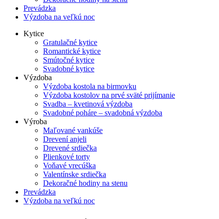
Prevádzka
Výzdoba na veľkú noc
Kytice
Gratulačné kytice
Romantické kytice
Smútočné kytice
Svadobné kytice
Výzdoba
Výzdoba kostola na birmovku
Výzdoba kostolov na prvé sväté prijímanie
Svadba – kvetinová výzdoba
Svadobné poháre – svadobná výzdoba
Výroba
Maľované vankúše
Drevení anjeli
Drevené srdiečka
Plienkové torty
Voňavé vrecúška
Valentínske srdiečka
Dekoračné hodiny na stenu
Prevádzka
Výzdoba na veľkú noc