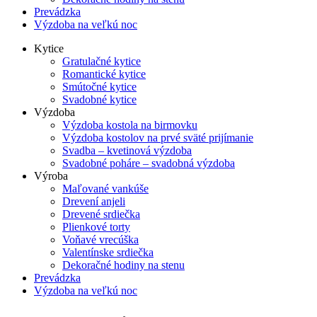
Prevádzka
Výzdoba na veľkú noc
Kytice
Gratulačné kytice
Romantické kytice
Smútočné kytice
Svadobné kytice
Výzdoba
Výzdoba kostola na birmovku
Výzdoba kostolov na prvé sväté prijímanie
Svadba – kvetinová výzdoba
Svadobné poháre – svadobná výzdoba
Výroba
Maľované vankúše
Drevení anjeli
Drevené srdiečka
Plienkové torty
Voňavé vrecúška
Valentínske srdiečka
Dekoračné hodiny na stenu
Prevádzka
Výzdoba na veľkú noc