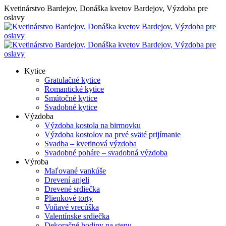
Skip
Kvetinárstvo Bardejov, Donáška kvetov Bardejov, Výzdoba pre
to
oslavy
content
Kytice
Gratulačné kytice
Romantické kytice
Smútočné kytice
Svadobné kytice
Výzdoba
Výzdoba kostola na birmovku
Výzdoba kostolov na prvé sväté prijímanie
Svadba – kvetinová výzdoba
Svadobné poháre – svadobná výzdoba
Výroba
Maľované vankúše
Drevení anjeli
Drevené srdiečka
Plienkové torty
Voňavé vrecúška
Valentínske srdiečka
Dekoračné hodiny na stenu