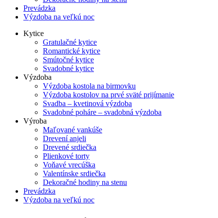
Prevádzka
Výzdoba na veľkú noc
Kytice
Gratulačné kytice
Romantické kytice
Smútočné kytice
Svadobné kytice
Výzdoba
Výzdoba kostola na birmovku
Výzdoba kostolov na prvé sväté prijímanie
Svadba – kvetinová výzdoba
Svadobné poháre – svadobná výzdoba
Výroba
Maľované vankúše
Drevení anjeli
Drevené srdiečka
Plienkové torty
Voňavé vrecúška
Valentínske srdiečka
Dekoračné hodiny na stenu
Prevádzka
Výzdoba na veľkú noc