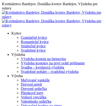
Skip
Kvetinárstvo Bardejov, Donáška kvetov Bardejov, Výzdoba pre
to
oslavy
content
Kytice
Gratulačné kytice
Romantické kytice
Smútočné kytice
Svadobné kytice
Výzdoba
Výzdoba kostola na birmovku
Výzdoba kostolov na prvé sväté prijímanie
Svadba – kvetinová výzdoba
Svadobné poháre – svadobná výzdoba
Výroba
Maľované vankúše
Drevení anjeli
Drevené srdiečka
Plienkové torty
Voňavé vrecúška
Valentínske srdiečka
Dekoračné hodiny na stenu