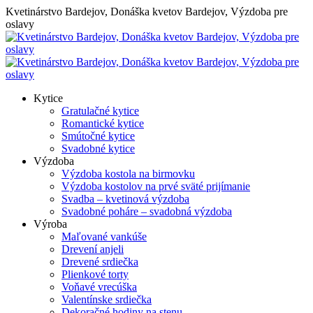
Skip
Kvetinárstvo Bardejov, Donáška kvetov Bardejov, Výzdoba pre
to
oslavy
content
Kytice
Gratulačné kytice
Romantické kytice
Smútočné kytice
Svadobné kytice
Výzdoba
Výzdoba kostola na birmovku
Výzdoba kostolov na prvé sväté prijímanie
Svadba – kvetinová výzdoba
Svadobné poháre – svadobná výzdoba
Výroba
Maľované vankúše
Drevení anjeli
Drevené srdiečka
Plienkové torty
Voňavé vrecúška
Valentínske srdiečka
Dekoračné hodiny na stenu