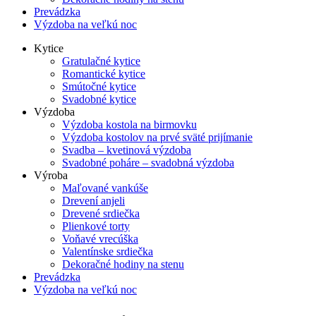
Prevádzka
Výzdoba na veľkú noc
Kytice
Gratulačné kytice
Romantické kytice
Smútočné kytice
Svadobné kytice
Výzdoba
Výzdoba kostola na birmovku
Výzdoba kostolov na prvé sväté prijímanie
Svadba – kvetinová výzdoba
Svadobné poháre – svadobná výzdoba
Výroba
Maľované vankúše
Drevení anjeli
Drevené srdiečka
Plienkové torty
Voňavé vrecúška
Valentínske srdiečka
Dekoračné hodiny na stenu
Prevádzka
Výzdoba na veľkú noc