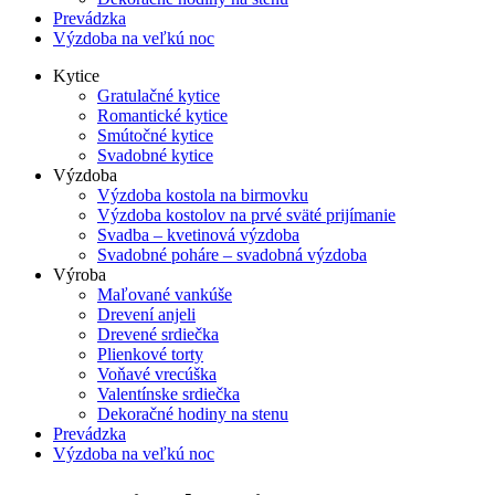
Prevádzka
Výzdoba na veľkú noc
Kytice
Gratulačné kytice
Romantické kytice
Smútočné kytice
Svadobné kytice
Výzdoba
Výzdoba kostola na birmovku
Výzdoba kostolov na prvé sväté prijímanie
Svadba – kvetinová výzdoba
Svadobné poháre – svadobná výzdoba
Výroba
Maľované vankúše
Drevení anjeli
Drevené srdiečka
Plienkové torty
Voňavé vrecúška
Valentínske srdiečka
Dekoračné hodiny na stenu
Prevádzka
Výzdoba na veľkú noc