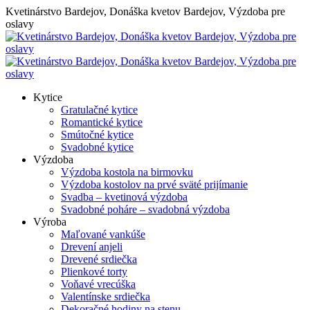
Skip
Kvetinárstvo Bardejov, Donáška kvetov Bardejov, Výzdoba pre
to
oslavy
content
Kytice
Gratulačné kytice
Romantické kytice
Smútočné kytice
Svadobné kytice
Výzdoba
Výzdoba kostola na birmovku
Výzdoba kostolov na prvé sväté prijímanie
Svadba – kvetinová výzdoba
Svadobné poháre – svadobná výzdoba
Výroba
Maľované vankúše
Drevení anjeli
Drevené srdiečka
Plienkové torty
Voňavé vrecúška
Valentínske srdiečka
Dekoračné hodiny na stenu