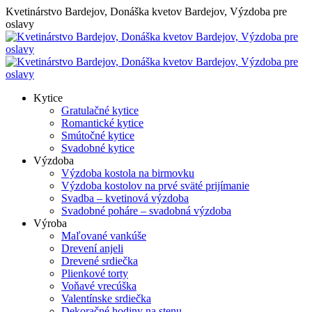
Skip
Kvetinárstvo Bardejov, Donáška kvetov Bardejov, Výzdoba pre
to
oslavy
content
Kytice
Gratulačné kytice
Romantické kytice
Smútočné kytice
Svadobné kytice
Výzdoba
Výzdoba kostola na birmovku
Výzdoba kostolov na prvé sväté prijímanie
Svadba – kvetinová výzdoba
Svadobné poháre – svadobná výzdoba
Výroba
Maľované vankúše
Drevení anjeli
Drevené srdiečka
Plienkové torty
Voňavé vrecúška
Valentínske srdiečka
Dekoračné hodiny na stenu