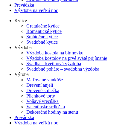
Prevádzka
Výzdoba na veľkú noc
Kytice
Gratulačné kytice
Romantické kytice
Smútočné kytice
Svadobné kytice
Výzdoba
Výzdoba kostola na birmovku
Výzdoba kostolov na prvé sväté prijímanie
Svadba – kvetinová výzdoba
Svadobné poháre – svadobná výzdoba
Výroba
Maľované vankúše
Drevení anjeli
Drevené srdiečka
Plienkové torty
Voňavé vrecúška
Valentínske srdiečka
Dekoračné hodiny na stenu
Prevádzka
Výzdoba na veľkú noc