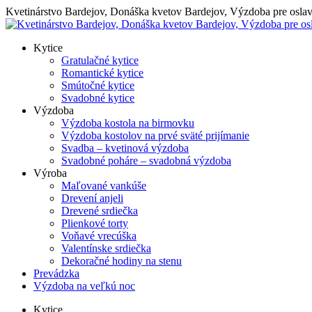
Skip
Kvetinárstvo Bardejov, Donáška kvetov Bardejov, Výzdoba pre osla
to
content
Kytice
Gratulačné kytice
Romantické kytice
Smútočné kytice
Svadobné kytice
Výzdoba
Výzdoba kostola na birmovku
Výzdoba kostolov na prvé sväté prijímanie
Svadba – kvetinová výzdoba
Svadobné poháre – svadobná výzdoba
Výroba
Maľované vankúše
Drevení anjeli
Drevené srdiečka
Plienkové torty
Voňavé vrecúška
Valentínske srdiečka
Dekoračné hodiny na stenu
Prevádzka
Výzdoba na veľkú noc
Kytice