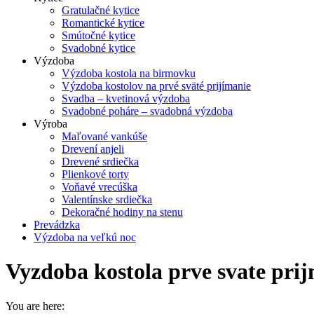
Gratulačné kytice
Romantické kytice
Smútočné kytice
Svadobné kytice
Výzdoba
Výzdoba kostola na birmovku
Výzdoba kostolov na prvé sväté prijímanie
Svadba – kvetinová výzdoba
Svadobné poháre – svadobná výzdoba
Výroba
Maľované vankúše
Drevení anjeli
Drevené srdiečka
Plienkové torty
Voňavé vrecúška
Valentínske srdiečka
Dekoračné hodiny na stenu
Prevádzka
Výzdoba na veľkú noc
Vyzdoba kostola prve svate pri
You are here: