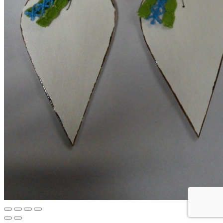
Go
to