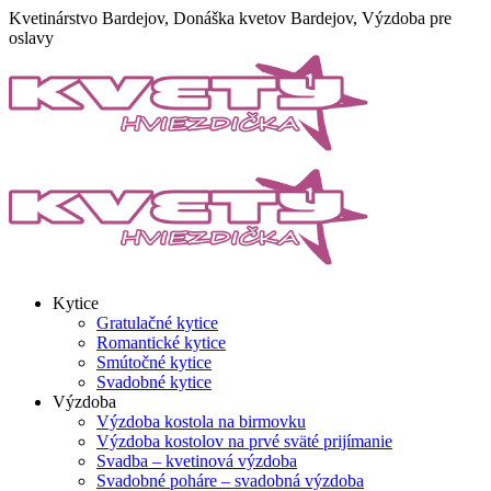
Skip
Kvetinárstvo Bardejov, Donáška kvetov Bardejov, Výzdoba pre
to
oslavy
content
Kytice
Gratulačné kytice
Romantické kytice
Smútočné kytice
Svadobné kytice
Výzdoba
Výzdoba kostola na birmovku
Výzdoba kostolov na prvé sväté prijímanie
Svadba – kvetinová výzdoba
Svadobné poháre – svadobná výzdoba