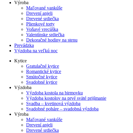
Výroba
Maľované vankúše
Drevení anjeli
Drevené srdiečka
Plienkové torty
Voňavé vrecúška
Valentínske srdiečka
Dekoračné hodiny na stenu
Prevádzka
Výzdoba na veľkú noc
Kytice
Gratulačné kytice
Romantické kytice
Smútočné kytice
Svadobné kytice
Výzdoba
Výzdoba kostola na birmovku
Výzdoba kostolov na prvé sväté prijímanie
Svadba – kvetinová výzdoba
Svadobné poháre – svadobná výzdoba
Výroba
Maľované vankúše
Drevení anjeli
Drevené srdiečka