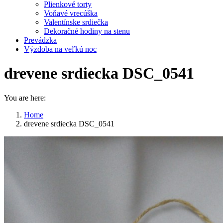
Plienkové torty
Voňavé vrecúška
Valentínske srdiečka
Dekoračné hodiny na stenu
Prevádzka
Výzdoba na veľkú noc
drevene srdiecka DSC_0541
You are here:
Home
drevene srdiecka DSC_0541