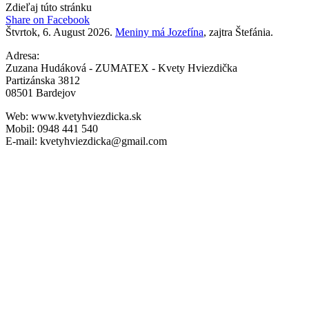
Zdieľaj túto stránku
Share
Share on Facebook
on
Štvrtok
, 6. August 2026.
Meniny má
Jozefína
, zajtra
Štefánia
.
Facebook
Adresa:
Zuzana Hudáková - ZUMATEX - Kvety Hviezdička
Partizánska 3812
08501 Bardejov
Web: www.kvetyhviezdicka.sk
Mobil: 0948 441 540
E-mail: kvetyhviezdicka@gmail.com