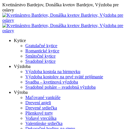
Skip
Kvetinárstvo Bardejov, Donáška kvetov Bardejov, Výzdoba pre
to
oslavy
content
Kytice
Gratulačné kytice
Romantické kytice
Smútočné kytice
Svadobné kytice
Výzdoba
Výzdoba kostola na birmovku
Výzdoba kostolov na prvé sväté prijímanie
Svadba – kvetinová výzdoba
Svadobné poháre – svadobná výzdoba
Výroba
Maľované vankúše
Drevení anjeli
Drevené srdiečka
Plienkové torty
Voňavé vrecúška
Valentínske srdiečka
Dekoračné hodiny na stenu