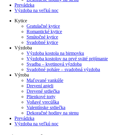
Prevádzka
Výzdoba na veľkú noc
Kytice
Gratulačné kytice
Romantické kytice
Smútočné kytice
Svadobné kytice
Výzdoba
Výzdoba kostola na birmovku
Výzdoba kostolov na prvé sväté prijímanie
Svadba – kvetinová výzdoba
Svadobné poháre – svadobná výzdoba
Výroba
Maľované vankúše
Drevení anjeli
Drevené srdiečka
Plienkové torty
Voňavé vrecúška
Valentínske srdiečka
Dekoračné hodiny na stenu
Prevádzka
Výzdoba na veľkú noc