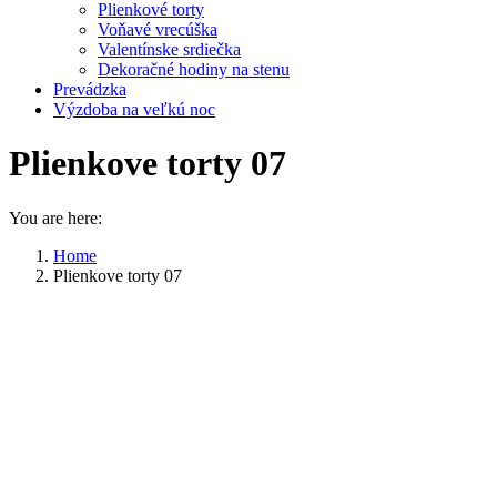
Plienkové torty
Voňavé vrecúška
Valentínske srdiečka
Dekoračné hodiny na stenu
Prevádzka
Výzdoba na veľkú noc
Plienkove torty 07
You are here:
Home
Plienkove torty 07