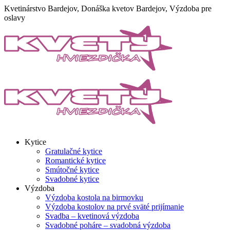
Skip
Kvetinárstvo Bardejov, Donáška kvetov Bardejov, Výzdoba pre
to
oslavy
content
Kytice
Gratulačné kytice
Romantické kytice
Smútočné kytice
Svadobné kytice
Výzdoba
Výzdoba kostola na birmovku
Výzdoba kostolov na prvé sväté prijímanie
Svadba – kvetinová výzdoba
Svadobné poháre – svadobná výzdoba