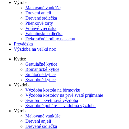
Výroba
Maľované vankúše
Drevení anjeli
Drevené srdiečka
Plienkové torty
Voňavé vrecúška
Valentínske srdiečka
Dekoračné hodiny na stenu
Prevádzka
Výzdoba na veľkú noc
Kytice
Gratulačné kytice
Romantické kytice
Smútočné kytice
Svadobné kytice
Výzdoba
Výzdoba kostola na birmovku
Výzdoba kostolov na prvé sväté prijímanie
Svadba – kvetinová výzdoba
Svadobné poháre – svadobná výzdoba
Výroba
Maľované vankúše
Drevení anjeli
Drevené srdiečka