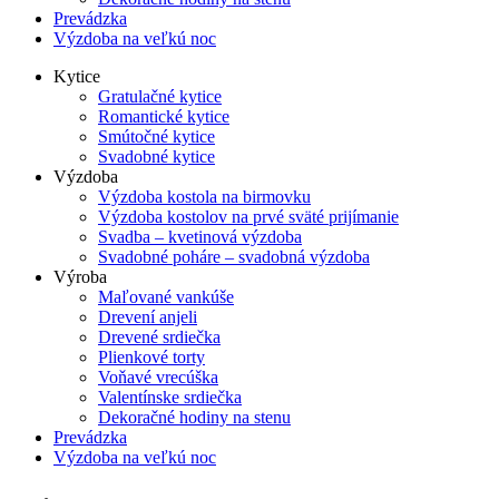
Prevádzka
Výzdoba na veľkú noc
Kytice
Gratulačné kytice
Romantické kytice
Smútočné kytice
Svadobné kytice
Výzdoba
Výzdoba kostola na birmovku
Výzdoba kostolov na prvé sväté prijímanie
Svadba – kvetinová výzdoba
Svadobné poháre – svadobná výzdoba
Výroba
Maľované vankúše
Drevení anjeli
Drevené srdiečka
Plienkové torty
Voňavé vrecúška
Valentínske srdiečka
Dekoračné hodiny na stenu
Prevádzka
Výzdoba na veľkú noc