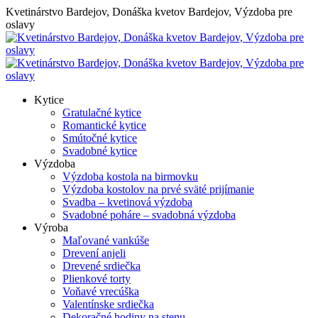
Skip
Kvetinárstvo Bardejov, Donáška kvetov Bardejov, Výzdoba pre
to
oslavy
content
Kytice
Gratulačné kytice
Romantické kytice
Smútočné kytice
Svadobné kytice
Výzdoba
Výzdoba kostola na birmovku
Výzdoba kostolov na prvé sväté prijímanie
Svadba – kvetinová výzdoba
Svadobné poháre – svadobná výzdoba
Výroba
Maľované vankúše
Drevení anjeli
Drevené srdiečka
Plienkové torty
Voňavé vrecúška
Valentínske srdiečka
Dekoračné hodiny na stenu