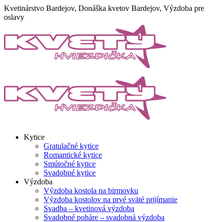
Skip
Kvetinárstvo Bardejov, Donáška kvetov Bardejov, Výzdoba pre
to
oslavy
content
Kytice
Gratulačné kytice
Romantické kytice
Smútočné kytice
Svadobné kytice
Výzdoba
Výzdoba kostola na birmovku
Výzdoba kostolov na prvé sväté prijímanie
Svadba – kvetinová výzdoba
Svadobné poháre – svadobná výzdoba