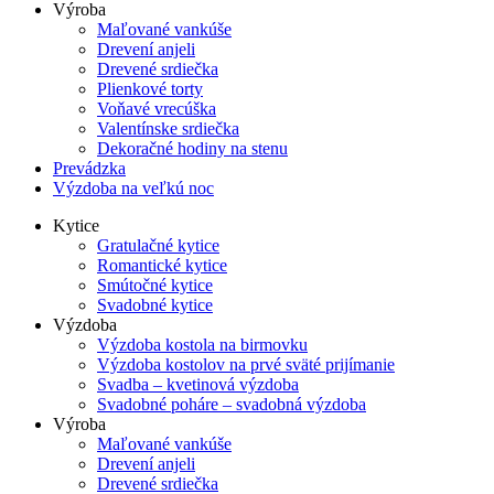
Výroba
Maľované vankúše
Drevení anjeli
Drevené srdiečka
Plienkové torty
Voňavé vrecúška
Valentínske srdiečka
Dekoračné hodiny na stenu
Prevádzka
Výzdoba na veľkú noc
Kytice
Gratulačné kytice
Romantické kytice
Smútočné kytice
Svadobné kytice
Výzdoba
Výzdoba kostola na birmovku
Výzdoba kostolov na prvé sväté prijímanie
Svadba – kvetinová výzdoba
Svadobné poháre – svadobná výzdoba
Výroba
Maľované vankúše
Drevení anjeli
Drevené srdiečka