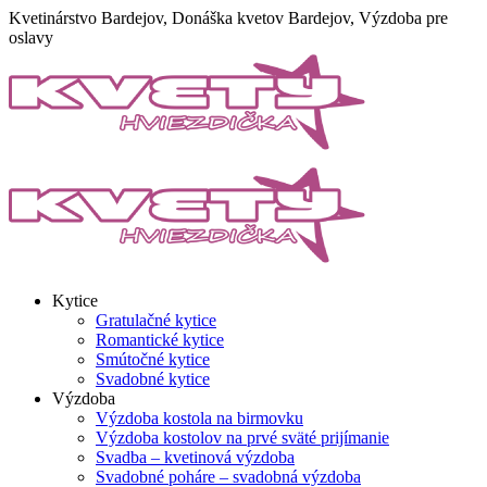
Skip
Kvetinárstvo Bardejov, Donáška kvetov Bardejov, Výzdoba pre
to
oslavy
content
Kytice
Gratulačné kytice
Romantické kytice
Smútočné kytice
Svadobné kytice
Výzdoba
Výzdoba kostola na birmovku
Výzdoba kostolov na prvé sväté prijímanie
Svadba – kvetinová výzdoba
Svadobné poháre – svadobná výzdoba