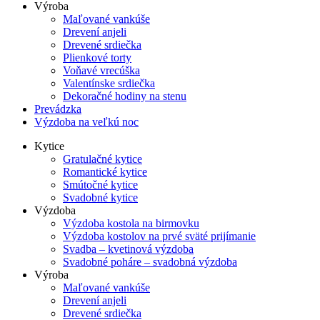
Výroba
Maľované vankúše
Drevení anjeli
Drevené srdiečka
Plienkové torty
Voňavé vrecúška
Valentínske srdiečka
Dekoračné hodiny na stenu
Prevádzka
Výzdoba na veľkú noc
Kytice
Gratulačné kytice
Romantické kytice
Smútočné kytice
Svadobné kytice
Výzdoba
Výzdoba kostola na birmovku
Výzdoba kostolov na prvé sväté prijímanie
Svadba – kvetinová výzdoba
Svadobné poháre – svadobná výzdoba
Výroba
Maľované vankúše
Drevení anjeli
Drevené srdiečka