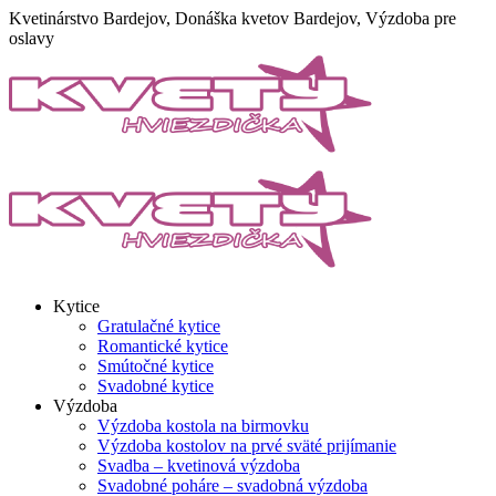
Skip
Kvetinárstvo Bardejov, Donáška kvetov Bardejov, Výzdoba pre
to
oslavy
content
Kytice
Gratulačné kytice
Romantické kytice
Smútočné kytice
Svadobné kytice
Výzdoba
Výzdoba kostola na birmovku
Výzdoba kostolov na prvé sväté prijímanie
Svadba – kvetinová výzdoba
Svadobné poháre – svadobná výzdoba