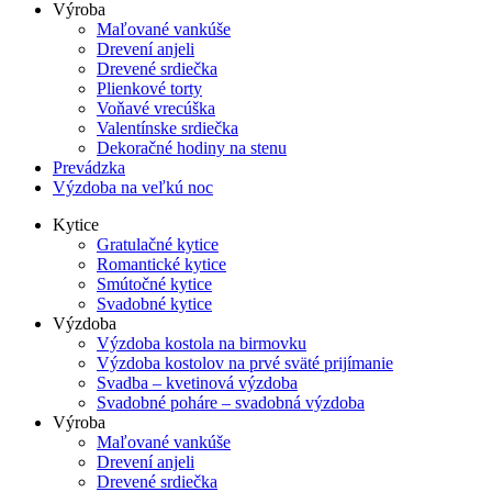
Výroba
Maľované vankúše
Drevení anjeli
Drevené srdiečka
Plienkové torty
Voňavé vrecúška
Valentínske srdiečka
Dekoračné hodiny na stenu
Prevádzka
Výzdoba na veľkú noc
Kytice
Gratulačné kytice
Romantické kytice
Smútočné kytice
Svadobné kytice
Výzdoba
Výzdoba kostola na birmovku
Výzdoba kostolov na prvé sväté prijímanie
Svadba – kvetinová výzdoba
Svadobné poháre – svadobná výzdoba
Výroba
Maľované vankúše
Drevení anjeli
Drevené srdiečka