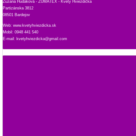
Zuzana Hudáková - ZUMATEX - Kvety Hviezdička
Partizánska 3812
08501 Bardejov
Web: www.kvetyhviezdicka.sk
Mobil: 0948 441 540
E-mail: kvetyhviezdicka@gmail.com