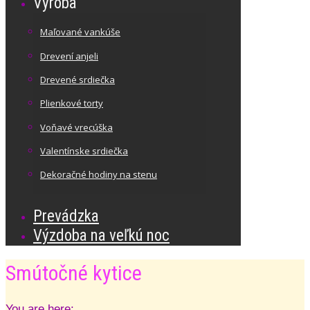
Výroba
Maľované vankúše
Drevení anjeli
Drevené srdiečka
Plienkové torty
Voňavé vrecúška
Valentínske srdiečka
Dekoračné hodiny na stenu
Prevádzka
Výzdoba na veľkú noc
Smútočné kytice
You are here: