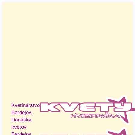
Skip
to
content
Kvetinárstvo
Bardejov,
Donáška
kvetov
Bardejov,