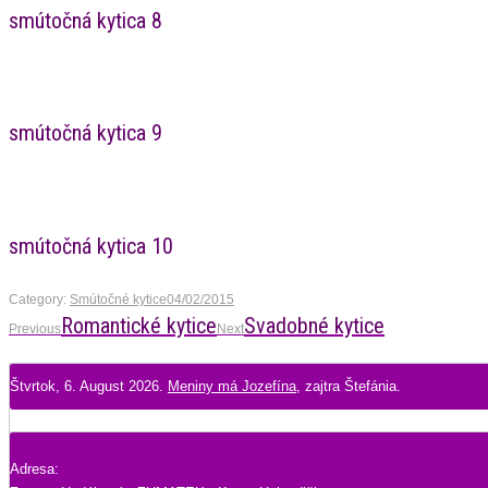
smútočná kytica 8
smútočná kytica 9
smútočná kytica 10
Category:
Smútočné kytice
04/02/2015
Previous
Romantické kytice
Next
Svadobné kytice
Album
Previous
Next
album:
album:
navigation
Štvrtok
, 6. August 2026.
Meniny má
Jozefína
, zajtra
Štefánia
.
Adresa: