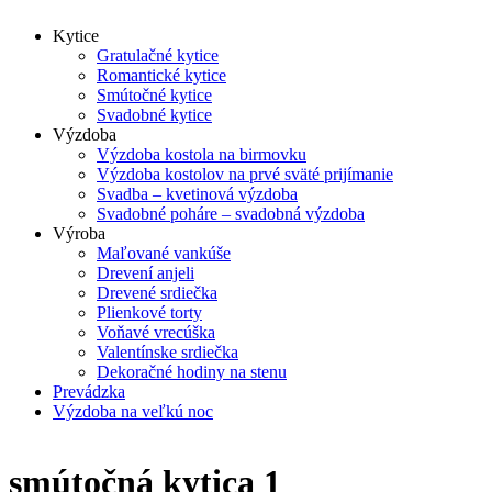
Skip
Kytice
to
Gratulačné kytice
content
Romantické kytice
Smútočné kytice
Svadobné kytice
Výzdoba
Výzdoba kostola na birmovku
Výzdoba kostolov na prvé sväté prijímanie
Svadba – kvetinová výzdoba
Svadobné poháre – svadobná výzdoba
Výroba
Maľované vankúše
Drevení anjeli
Drevené srdiečka
Plienkové torty
Voňavé vrecúška
Valentínske srdiečka
Dekoračné hodiny na stenu
Prevádzka
Výzdoba na veľkú noc
smútočná kytica 1