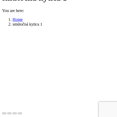
You are here:
Home
smútočná kytica 1
Go
to