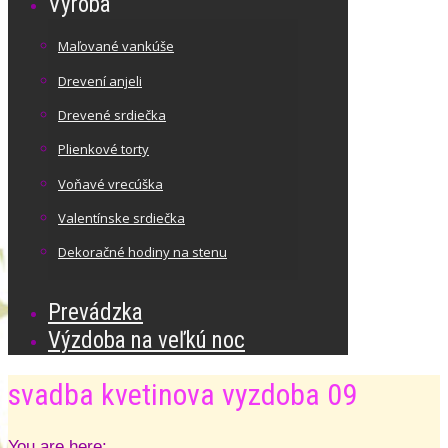
Výroba
Maľované vankúše
Drevení anjeli
Drevené srdiečka
Plienkové torty
Voňavé vrecúška
Valentínske srdiečka
Dekoračné hodiny na stenu
Prevádzka
Výzdoba na veľkú noc
svadba kvetinova vyzdoba 09
You are here: