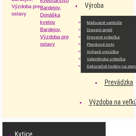
Výroba
Výzdoba pre
oslavy
Maľované vankúše
Drevení anjeli
Drevené srdiečka
Plienkové torty
Voňavé vrecúška
Valentínske srdiečka
Dekoračné hodiny na ste
Prevádzka
Výzdoba na veľk
Kytice