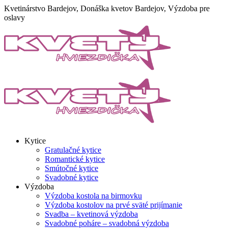
Skip
Kvetinárstvo Bardejov, Donáška kvetov Bardejov, Výzdoba pre
to
oslavy
content
Kytice
Gratulačné kytice
Romantické kytice
Smútočné kytice
Svadobné kytice
Výzdoba
Výzdoba kostola na birmovku
Výzdoba kostolov na prvé sväté prijímanie
Svadba – kvetinová výzdoba
Svadobné poháre – svadobná výzdoba