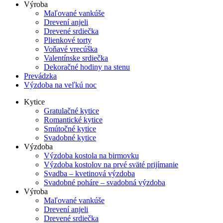
Výroba
Maľované vankúše
Drevení anjeli
Drevené srdiečka
Plienkové torty
Voňavé vrecúška
Valentínske srdiečka
Dekoračné hodiny na stenu
Prevádzka
Výzdoba na veľkú noc
Kytice
Gratulačné kytice
Romantické kytice
Smútočné kytice
Svadobné kytice
Výzdoba
Výzdoba kostola na birmovku
Výzdoba kostolov na prvé sväté prijímanie
Svadba – kvetinová výzdoba
Svadobné poháre – svadobná výzdoba
Výroba
Maľované vankúše
Drevení anjeli
Drevené srdiečka