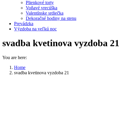
Plienkové torty
Voňavé vrecúška
Valentínske srdiečka
Dekoračné hodiny na stenu
Prevádzka
Výzdoba na veľkú noc
svadba kvetinova vyzdoba 21
You are here:
Home
svadba kvetinova vyzdoba 21