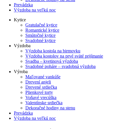
Prevádzka
Výzdoba na veľkú noc
Kytice
Gratulačné kytice
Romantické kytice
Smútočné kytice
Svadobné kytice
Výzdoba
Výzdoba kostola na birmovku
Výzdoba kostolov na prvé sväté prijímanie
Svadba – kvetinová výzdoba
Svadobné poháre – svadobná výzdoba
Výroba
Maľované vankúše
Drevení anjeli
Drevené srdiečka
Plienkové torty
Voňavé vrecúška
Valentínske srdiečka
Dekoračné hodiny na stenu
Prevádzka
Výzdoba na veľkú noc