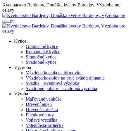
Skip
Kvetinárstvo Bardejov, Donáška kvetov Bardejov, Výzdoba pre
to
oslavy
content
Kytice
Gratulačné kytice
Romantické kytice
Smútočné kytice
Svadobné kytice
Výzdoba
Výzdoba kostola na birmovku
Výzdoba kostolov na prvé sväté prijímanie
Svadba – kvetinová výzdoba
Svadobné poháre – svadobná výzdoba
Výroba
Maľované vankúše
Drevení anjeli
Drevené srdiečka
Plienkové torty
Voňavé vrecúška
Valentínske srdiečka
Dekoračné hodiny na stenu