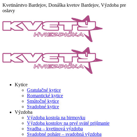
Skip
Kvetinárstvo Bardejov, Donáška kvetov Bardejov, Výzdoba pre
to
oslavy
content
Kytice
Gratulačné kytice
Romantické kytice
Smútočné kytice
Svadobné kytice
Výzdoba
Výzdoba kostola na birmovku
Výzdoba kostolov na prvé sväté prijímanie
Svadba – kvetinová výzdoba
Svadobné poháre – svadobná výzdoba