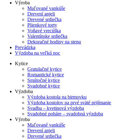
Výroba
Maľované vankúše
Drevení anjeli
Drevené srdiečka
Plienkové torty
Voňavé vrecúška
Valentínske srdiečka
Dekoračné hodiny na stenu
Prevádzka
Výzdoba na veľkú noc
Kytice
Gratulačné kytice
Romantické kytice
Smútočné kytice
Svadobné kytice
Výzdoba
Výzdoba kostola na birmovku
Výzdoba kostolov na prvé sväté prijímanie
Svadba – kvetinová výzdoba
Svadobné poháre – svadobná výzdoba
Výroba
Maľované vankúše
Drevení anjeli
Drevené srdiečka