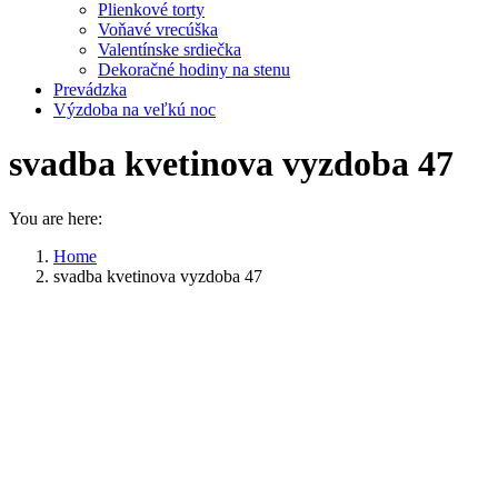
Plienkové torty
Voňavé vrecúška
Valentínske srdiečka
Dekoračné hodiny na stenu
Prevádzka
Výzdoba na veľkú noc
svadba kvetinova vyzdoba 47
You are here:
Home
svadba kvetinova vyzdoba 47