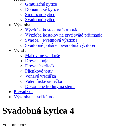
Gratulačné kytice
Romantické kytice
Smútočné kytice
Svadobné kytice
Výzdoba
Výzdoba kostola na birmovku
Výzdoba kostolov na prvé sväté prijímanie
Svadba – kvetinová výzdoba
Svadobné poháre – svadobná výzdoba
Výroba
Maľované vankúše
Drevení anjeli
Drevené srdiečka
Plienkové torty
Voňavé vrecúška
Valentínske srdiečka
Dekoračné hodiny na stenu
Prevádzka
Výzdoba na veľkú noc
Svadobná kytica 4
You are here: