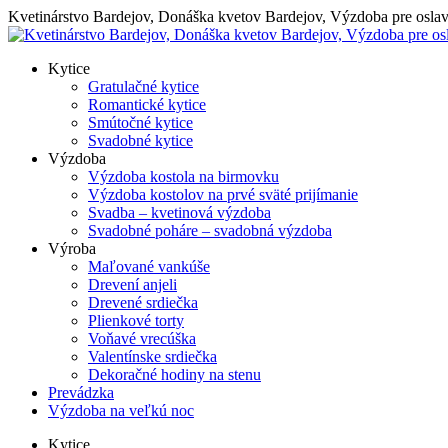
Skip
Kvetinárstvo Bardejov, Donáška kvetov Bardejov, Výzdoba pre osla
to
content
Kytice
Gratulačné kytice
Romantické kytice
Smútočné kytice
Svadobné kytice
Výzdoba
Výzdoba kostola na birmovku
Výzdoba kostolov na prvé sväté prijímanie
Svadba – kvetinová výzdoba
Svadobné poháre – svadobná výzdoba
Výroba
Maľované vankúše
Drevení anjeli
Drevené srdiečka
Plienkové torty
Voňavé vrecúška
Valentínske srdiečka
Dekoračné hodiny na stenu
Prevádzka
Výzdoba na veľkú noc
Kytice