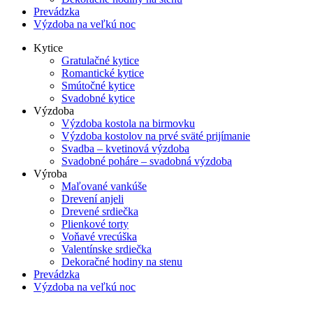
Prevádzka
Výzdoba na veľkú noc
Kytice
Gratulačné kytice
Romantické kytice
Smútočné kytice
Svadobné kytice
Výzdoba
Výzdoba kostola na birmovku
Výzdoba kostolov na prvé sväté prijímanie
Svadba – kvetinová výzdoba
Svadobné poháre – svadobná výzdoba
Výroba
Maľované vankúše
Drevení anjeli
Drevené srdiečka
Plienkové torty
Voňavé vrecúška
Valentínske srdiečka
Dekoračné hodiny na stenu
Prevádzka
Výzdoba na veľkú noc