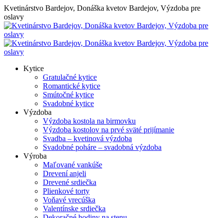
Skip
Kvetinárstvo Bardejov, Donáška kvetov Bardejov, Výzdoba pre
to
oslavy
content
Kytice
Gratulačné kytice
Romantické kytice
Smútočné kytice
Svadobné kytice
Výzdoba
Výzdoba kostola na birmovku
Výzdoba kostolov na prvé sväté prijímanie
Svadba – kvetinová výzdoba
Svadobné poháre – svadobná výzdoba
Výroba
Maľované vankúše
Drevení anjeli
Drevené srdiečka
Plienkové torty
Voňavé vrecúška
Valentínske srdiečka
Dekoračné hodiny na stenu