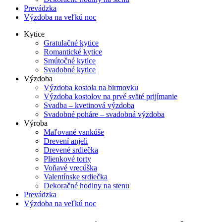
Prevádzka
Výzdoba na veľkú noc
Kytice
Gratulačné kytice
Romantické kytice
Smútočné kytice
Svadobné kytice
Výzdoba
Výzdoba kostola na birmovku
Výzdoba kostolov na prvé sväté prijímanie
Svadba – kvetinová výzdoba
Svadobné poháre – svadobná výzdoba
Výroba
Maľované vankúše
Drevení anjeli
Drevené srdiečka
Plienkové torty
Voňavé vrecúška
Valentínske srdiečka
Dekoračné hodiny na stenu
Prevádzka
Výzdoba na veľkú noc