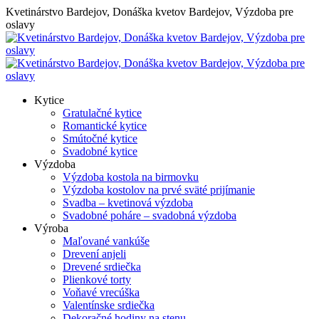
Skip
Kvetinárstvo Bardejov, Donáška kvetov Bardejov, Výzdoba pre
to
oslavy
content
Kytice
Gratulačné kytice
Romantické kytice
Smútočné kytice
Svadobné kytice
Výzdoba
Výzdoba kostola na birmovku
Výzdoba kostolov na prvé sväté prijímanie
Svadba – kvetinová výzdoba
Svadobné poháre – svadobná výzdoba
Výroba
Maľované vankúše
Drevení anjeli
Drevené srdiečka
Plienkové torty
Voňavé vrecúška
Valentínske srdiečka
Dekoračné hodiny na stenu